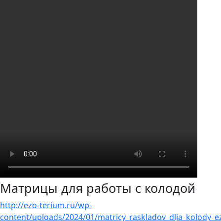
Матрицы для работы с колодой
http://ezo-terium.ru/wp-
content/uploads/2024/01/matricy_raskladov_dlja_kolody_e