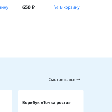
650
₽
зину
В корзину
Смотреть все
Воркбук «Точка роста»