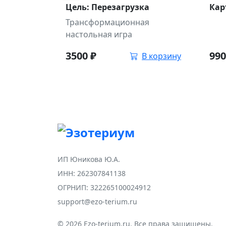
Цель: Перезагрузка
Кар
Трансформационная
настольная игра
3500
₽
99
В корзину
ИП Юникова Ю.А.
ИНН: 262307841138
ОГРНИП: 322265100024912
support@ezo-terium.ru
© 2026 Ezo-terium.ru. Все права защищены.