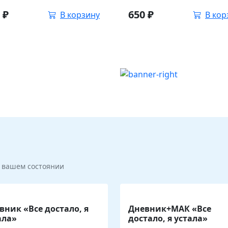
0
₽
650
₽
В корзину
В кор
и вашем состоянии
вник «Все достало, я
Дневник+МАК «Все
ала»
достало, я устала»