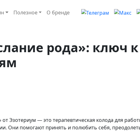
ин
Полезное
О бренде
слание рода»: ключ 
зям
 от Эзотериум — это терапевтическая колода для рабо
ии. Они помогают принять и полюбить себя, преодолет