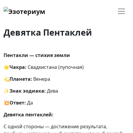
Девятка Пентаклей
Пентакли — стихия земли
🌟
Чакра:
Свадхистана (пупочная)
💫
Планета:
Венера
✨
Знак зодиака:
Дева
💥
Ответ:
Да
Девятка пентаклей:
С одной стороны — достижение результата,