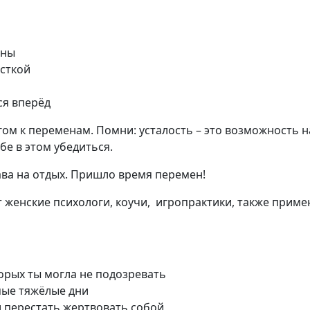
ины
исткой
ся вперёд
ом к переменам. Помни: усталость – это возможность н
бе в этом убедиться.
ава на отдых. Пришло время перемен!
ют женские психологи, коучи, игропрактики, также прим
орых ты могла не подозревать
мые тяжёлые дни
 и перестать жертвовать собой