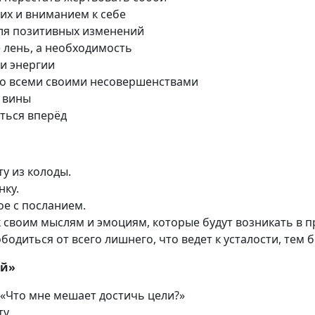
их и вниманием к себе
для позитивных изменений
е лень, а необходимость
и энергии
 со всеми своими несовершенствами
а вины
аться вперёд
у из колоды.
нку.
е с посланием.
 своим мыслям и эмоциям, которые будут возникать в п
одиться от всего лишнего, что ведет к усталости, тем 
ий»
 «Что мне мешает достичь цели?»
у.