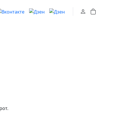
0
рот.