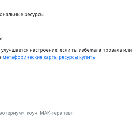
иональные ресурсы
ы
улучшается настроение: если ты избежала провала или 
ще
метафорические карты ресурсы купить
зотериум», коуч, МАК-терапевт